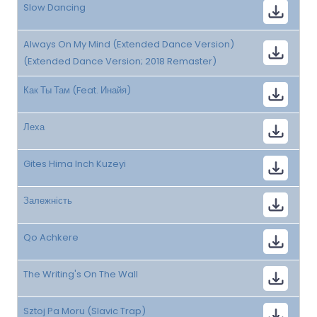
Slow Dancing
Always On My Mind (Extended Dance Version)
(Extended Dance Version; 2018 Remaster)
Как Ты Там (Feat. Инайя)
Леха
Gites Hima Inch Kuzeyi
Залежність
Qo Achkere
The Writing's On The Wall
Sztoj Pa Moru (Slavic Trap)