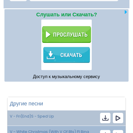
Слушать или Скачать?
Доступ к музыкальному сервису
Другие песни
V - Fri(End)S - Sped Up
V - White Christmas (With V Of Bts) Ft Bing