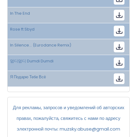
In The End
Rose ft Sbyd
In Silence... (Eurodance Remix)
덤디덤디 Dumdi Dumdi
Я Подарю Тебе Всё
Для рекламы, запросов и уведомлений об авторских
правах, пожалуйста, свяжитесь с нами по адресу
электронной почты:
muzsky.abuse@gmail.com