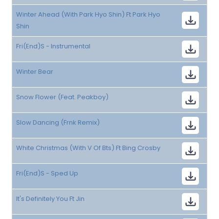
Winter Ahead (With Park Hyo Shin) Ft Park Hyo
Shin
Fri(End)S - Instrumental
Winter Bear
Snow Flower (Feat. Peakboy)
Slow Dancing (Frnk Remix)
White Christmas (With V Of Bts) Ft Bing Crosby
Fri(End)S - Sped Up
It's Definitely You Ft Jin