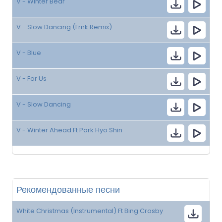
V - Winter Bear
V - Slow Dancing (Frnk Remix)
V - Blue
V - For Us
V - Slow Dancing
V - Winter Ahead Ft Park Hyo Shin
Рекомендованные песни
White Christmas (Instrumental) Ft Bing Crosby